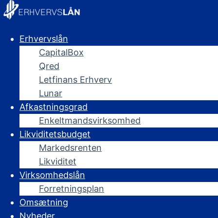
Erhvervslån
CapitalBox
Qred
Letfinans Erhverv
Lunar
Afkastningsgrad
Enkeltmandsvirksomhed
Likviditetsbudget
Markedsrenten
Likviditet
Virksomhedslån
Forretningsplan
Omsætning
Nyheder