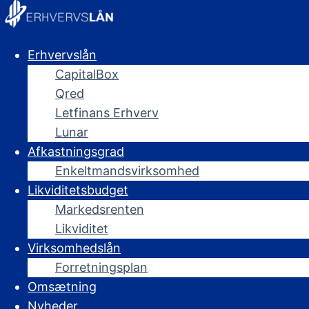
Erhvervslån
CapitalBox
Qred
Letfinans Erhverv
Lunar
Afkastningsgrad
Enkeltmandsvirksomhed
Likviditetsbudget
Markedsrenten
Likviditet
Virksomhedslån
Forretningsplan
Omsætning
Nyheder