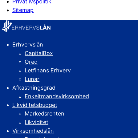
Privatlivspolitik
Sitemap
Erhvervslån
CapitalBox
Qred
Letfinans Erhverv
Lunar
Afkastningsgrad
Enkeltmandsvirksomhed
Likviditetsbudget
Markedsrenten
Likviditet
Virksomhedslån