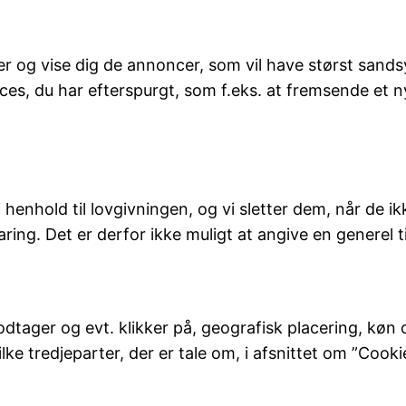
er og vise dig de annoncer, som vil have størst sandsy
ices, du har efterspurgt, som f.eks. at fremsende et 
 i henhold til lovgivningen, og vi sletter dem, når d
ng. Det er derfor ikke muligt at angive en generel t
tager og evt. klikker på, geografisk placering, køn o
ke tredjeparter, der er tale om, i afsnittet om ”Cook